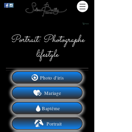
Panier
Portrait: Photographe
lifestyle
Photo d'iris
Mariage
Baptême
Portrait