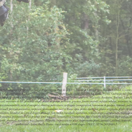
(49) Photographe professionnel basé à Angers région Pays de la Loire, Maine-et-Loire (Angers, Saumur, Cholet, Le Lion-d
d, Sablé-sur-Sarthe etc), Loire-Atlantique (Nantes, Châteaubriant, Saint-Nazaire, La Baule, Pornic, Guérande etc), Deu
ient etc) Indre-et-Loire (Tours, Chinon, Amboise etc) dans toute la France (Paris, Marseille, Bordeaux, Toulouse, Lyon, L
ail, ouverture de bal, photos de couple, photos de groupe, portraits, grossesse, femme enceinte, enfants, adultes, animaux, en 
 événementielle, soirée d'entreprise, shooting publicitaire, conférence, inauguration, lancement de produit, traiteur, cocktail 
otocall, portrait animalier, corporate, photos couleur, noir et blanc, sépia, photos classiques, photos originales, photos de s
uitation, Mondial du Lion d'Angers ,dressage, foot, basket, handball, équitation, vidéaste angers, caméraman, montage vid
nnonce, présentation d'un produit, fond musical, immortaliser l'événement, figer l'instant, bon cadeau, objet cadeau, tira
h, photocall, accessoires, boas, lunettes, chapeaux, impression sur place, imprimante photo, souvenirs, activité, corporate, pr
audiovisuel - Solène Bailly Photos - rue st nicolas 49100 Angers SIRET : 52784289200012