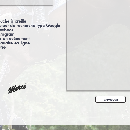
uche à oreille
teur de recherche type Google
cebook
stagram
r un événement
nuaire en ligne
tre
Merci
Envoyer