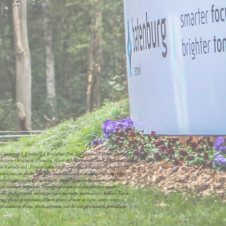
'Angers etc), Vendée (La Roche-sur-Yon, Les Sables-d'Olonne, Saint-
x-sèvres (Bressuire, Thouars, Niort etc) Mayenne (Laval, Château-
a Rochelle etc) . Photographe Angers - photos de mariage - préparatifs
extérieur, en studio, studio à domicile, studio mobile, shooting photo
dinatoire, réception, concert, spectacle, spectacle équestre, théâtre,
port, concours hippique, Photographe équestre, compétition équestre,
éo professionnel, montage vidéo mariage, particuliers, boekelo, haras
ge photo, prestations, album photo, album en ligne, cours, stage,
estataire, drone, photo aérienne, vue du ciel, prestataire, prestation,