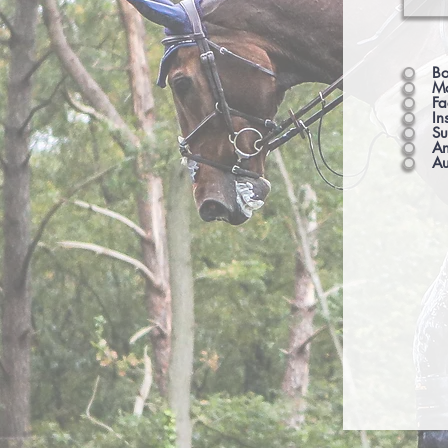
Bo
Mo
Fa
In
Su
An
Au