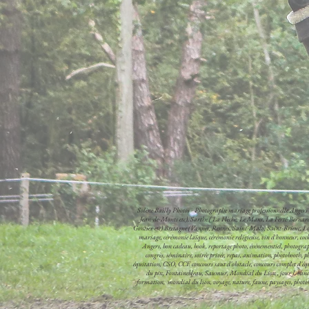
Solène Bailly Photos - Photographe mariage professionnelle Angers 
Jean-de-Monts etc), Sarthe ( La Flèche, Le Mans, La Ferté-Bernar
Gontier etc) Bretagne (Vannes, Rennes, Saint-Malo, Saint-Brieuc, Lor
mariage, cérémonie laïque, cérémonie religieuse, vin d'honneur, cockt
Angers, bon cadeau, book, reportage photo, événementiel, photographie
congrès, séminaire, soirée privée, repas, animation, photobooth, ph
équitation, CSO, CCE concours saut d'obstacle, concours complet d'éq
du pin, Fontainebleau, Saumur, Mondial du Lion , jour J, bande a
formation, mondial du lion, voyage, nature, faune, paysages, photoboot