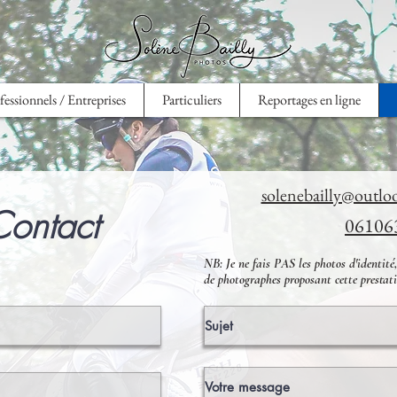
fessionnels / Entreprises
Particuliers
Reportages en ligne
solenebailly@outl
ontact
06106
NB: Je ne fais PAS les photos d'identité,
de photographes proposant cette presta