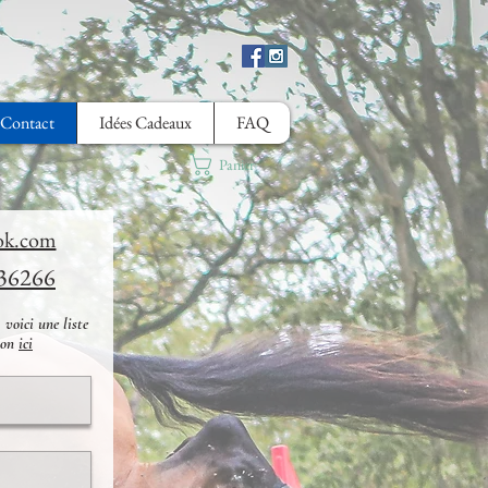
Contact
Idées Cadeaux
FAQ
Panier
ook.com
36266
 voici une liste
tion
ici