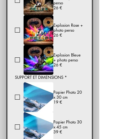
perso
26 €
Explosion Rose +
photo perso
26 €
Explosion Bleue
+ photo perso
26 €
SUPPORT ET DIMENSIONS
*
Papier Photo 20
x 30 cm
19 €
Papier Photo 30
x 45 cm
39 €