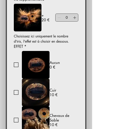
+
20 €
Choisissez ici uniquement le nombre 
d'iris, l'effet est à choisir en dessous. 
EFFET
*
Aucun
0 €
Cuir
10 €
Chevaux de
Sable
10 €