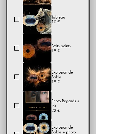
Tableau
10 €
Petits points
19 €
Explosion de
Sable
19 €
Photo Regards +
Iris
22 €
Explosion de
Sable + photo