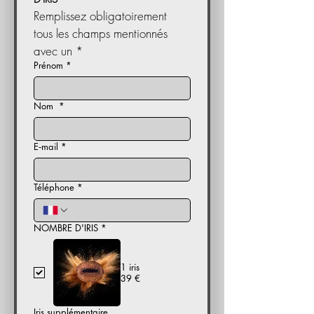
Remplissez obligatoirement 
tous les champs mentionnés 
avec un *
Prénom
*
Nom
*
E‑mail
*
Téléphone
*
NOMBRE D'IRIS
*
1 iris
39 €
Iris supplémentaire